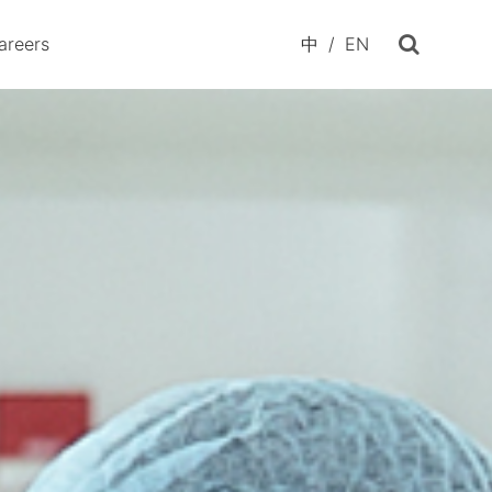
areers
中
/
EN