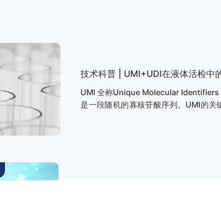
技术科普 | UMI+UDI在液体活检中
UMI 全称Unique Molecular Ide
是一段随机的寡核苷酸序列。UMI的关
到DNA样品中的每个原始DNA分子上
(真正的变异)与文库制备、靶富集或测
据时剔除掉这些错误带来的假阳性突变
流行的用于克服PCR和NGS错误的方法
【1】。
ALK 基因检测方法这么多，到底哪
间变性淋巴瘤激酶（anaplastic lymp