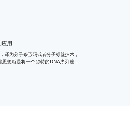
的应用
ntifiers ，译为分子条形码或者分子标签技术，
键思想就是将一个独特的DNA序列连接
，可以将原始样本中存在的变异等位基因
序过程中引入的错误区分开来。在分析数
，可以提高低频突变检出率，是目前最
，可以可靠地检测和定量≤0.1%的突变
种好？
homa kinase，ALK）基因融合的肺癌是