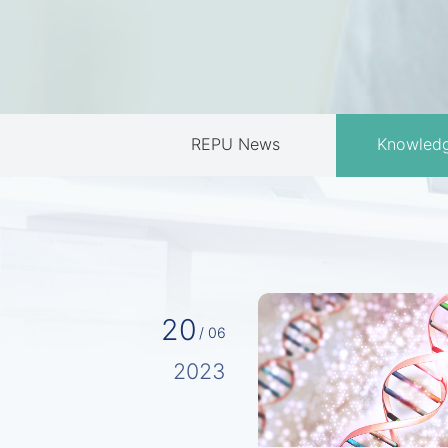
REPU News
Knowled
20
/ 06
2023