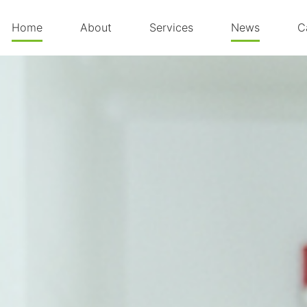
Home
About
Services
News
C